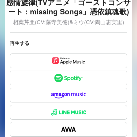
感情旋律(TVアニメ「ゴーストコンサ
ート : missing Songs」憑依鎮魂歌)
相葉芹亜(CV:藤寺美徳)&ミウ(CV:陶山恵実里)
再生する