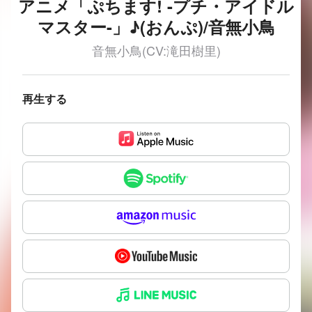
アニメ「ぷちます! -プチ・アイドル
マスター-」♪(おんぷ)/音無小鳥
音無小鳥(CV:滝田樹里)
再生する