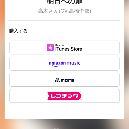
明日への扉
高木さん(CV:高橋李依)
購入する