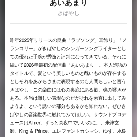
あいあまり
きばやし
昨年2025年リリースの良曲「ラブソング」耳飾り」「メ
ランコリー」がきばやしのシンガーソングライターとし
ての優れた手腕が秀逸と評判になってきている。それに
続いて2026年最初の配信曲「あいあまり」。本人造語の
タイトルで、愛という美しいものと醜いものが存在する
としそれをあからさまに表現するのも人間らしいと言う
きばやし。この楽曲には心の奥底にある欲、魂の響きが
ある。本当は難しい表現なのだがそれを素直に出してみ
ようよ、という誘いの部分もあるかも知れない。ぜひき
ばやしの音楽世界に触れてみてほしい。サウンドプロデ
ュースはAimer、ずっと真夜中でいいのに。、米津玄
師、King ＆ Prince、エレファントカシマシ、ゆず、水樹