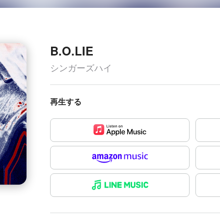
B.O.LIE
シンガーズハイ
再生する