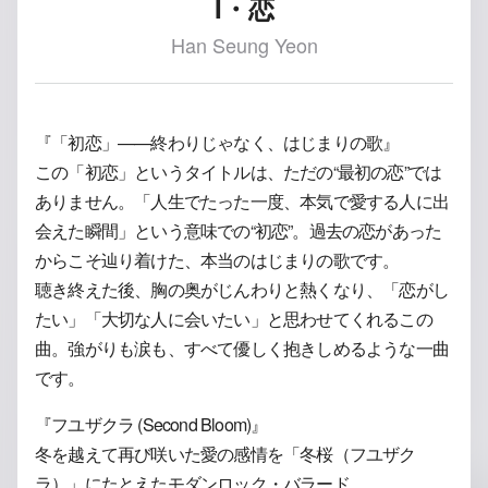
I・恋
Han Seung Yeon
『「初恋」——終わりじゃなく、はじまりの歌』
この「初恋」というタイトルは、ただの“最初の恋”では
ありません。「人生でたった一度、本気で愛する人に出
会えた瞬間」という意味での“初恋”。過去の恋があった
からこそ辿り着けた、本当のはじまりの歌です。
聴き終えた後、胸の奥がじんわりと熱くなり、「恋がし
たい」「大切な人に会いたい」と思わせてくれるこの
曲。強がりも涙も、すべて優しく抱きしめるような一曲
です。
『フユザクラ (Second Bloom)』
冬を越えて再び咲いた愛の感情を「冬桜（フユザク
ラ）」にたとえたモダンロック・バラード。