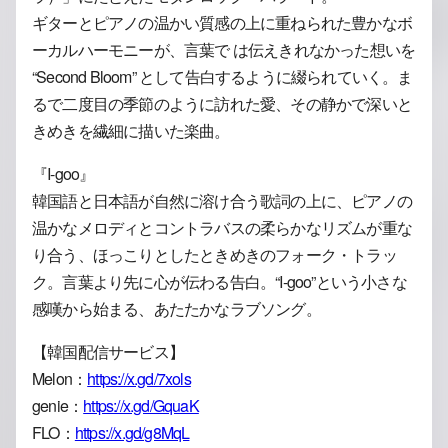
ギターとピアノの温かい質感の上に重ねられた豊かなボ
ーカルハーモニーが、言葉で は伝えきれなかった想いを
“Second Bloom” として告白するように綴られていく。ま
るで二度目の季節のように訪れた愛、その静かで深いと
きめきを繊細に描いた楽曲。
『I-goo』
韓国語と日本語が自然に溶け合う歌詞の上に、ピアノの
温かなメロディとコントラバスの柔らかなリズムが重な
り合う、ほっこりとしたときめきのフォーク・トラッ
ク。言葉より先に心が伝わる告白。“I-goo”という小さな
感嘆から始まる、あたたかなラブソング。
【韓国配信サービス】
Melon：
https://x.gd/7xols
genie：
https://x.gd/GquaK
FLO：
https://x.gd/g8MqL