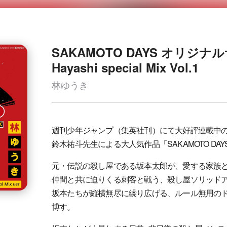
SAKAMOTO DAYS オリジ
Hayashi special Mix Vol.1
林ゆうき
週刊少年ジャンプ（集英社刊）にて大好評連載中
鈴木祐斗先生による大人気作品「SAKAMOTO DA
元・伝説の殺し屋である坂本太郎が、愛する家族
仲間と共に迫りくる刺客と戦う、殺し屋ソリッド
坂本たちが縦横無尽に繰り広げる、ルール無用の
博す。