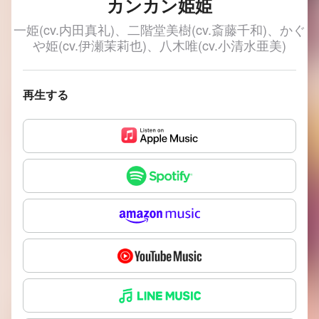
カンカン姫姫
一姫(cv.内田真礼)、二階堂美樹(cv.斎藤千和)、かぐ
や姫(cv.伊瀬茉莉也)、八木唯(cv.小清水亜美)
再生する