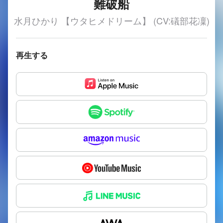
難破船
水月ひかり 【ウタヒメドリーム】 (CV:礒部花凜)
再生する