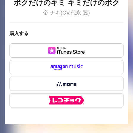
ボクだけのキミ キミだけのボク
帝 ナギ(CV.代永 翼)
購入する