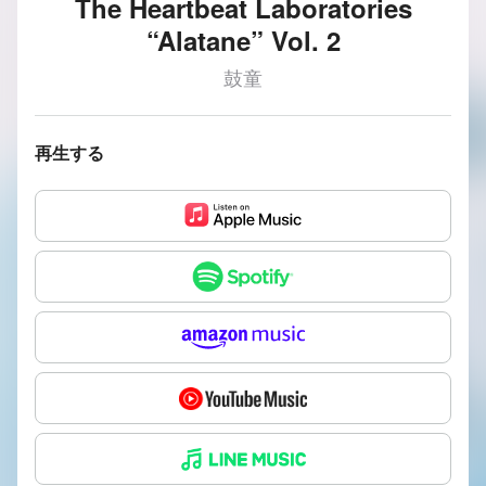
The Heartbeat Laboratories
“Alatane” Vol. 2
鼓童
再生する