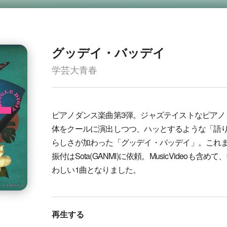
グッデイ・バッデイ
学芸大青春
ピアノダンス楽曲第3弾。ジャズテイストなピアノ
体をクールに演出しつつ、ハッとするような「語
らしさが加わった「グッデイ・バッデイ」。これ
振付はSota(GANMI)に依頼。MusicVideoも
わしい1曲となりました。
再生する