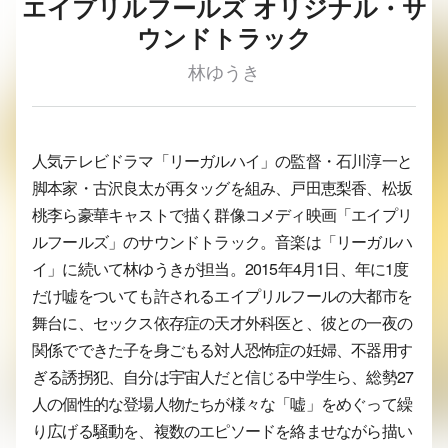
エイプリルフールズ オリジナル・サ
ウンドトラック
林ゆうき
人気テレビドラマ「リーガルハイ」の監督・石川淳一と
脚本家・古沢良太が再タッグを組み、戸田恵梨香、松坂
桃李ら豪華キャストで描く群像コメディ映画「エイプリ
ルフールズ」のサウンドトラック。音楽は「リーガルハ
イ」に続いて林ゆうきが担当。2015年4月1日、年に1度
だけ嘘をついても許されるエイプリルフールの大都市を
舞台に、セックス依存症の天才外科医と、彼との一夜の
関係でできた子を身ごもる対人恐怖症の妊婦、不器用す
ぎる誘拐犯、自分は宇宙人だと信じる中学生ら、総勢27
人の個性的な登場人物たちが様々な「嘘」をめぐって繰
り広げる騒動を、複数のエピソードを絡ませながら描い