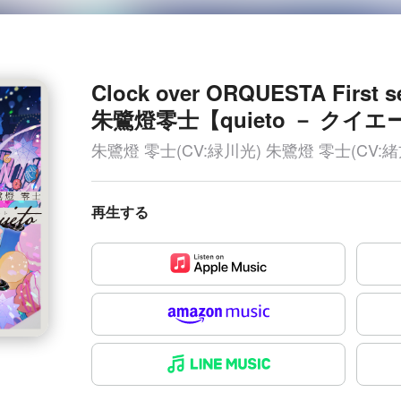
Clock over ORQUESTA First s
朱鷺燈零士【quieto － クイエ
朱鷺燈 零士(CV:緑川光) 朱鷺燈 零士(CV:
再生する