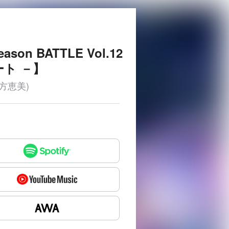
eason BATTLE Vol.12
ート －】
緒方恵美)